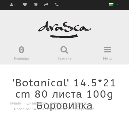
0
Кошница
Търсене
Menu
'Botanical' 14.5*21
cm 80 листа 100g
Боровинка
Начало
Дизайнерски колекции
Botanical
'Botanical' 14.5*21 cm 80 листа 100g Боровинка