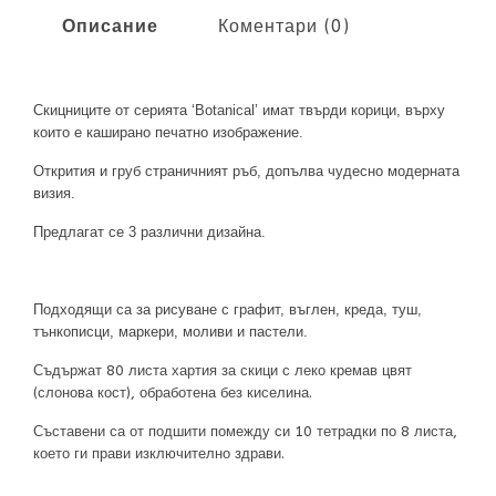
Описание
Коментари (0)
Скицницит
e
от серията
‘
Botanical
’
имат твърди корици, върху
които е каширанo печатнo изображениe.
Открития и груб страничният ръб, допълва чудесно модерната
визия.
Предлагат се 3 различни
дизайна.
Подходящи са за рисуване с графит, въглен, креда, туш,
тънкописци, маркери, моливи и пастели.
Съдържат 80 листа хартия за скици с леко кремав цвят
(слонова кост), обработена без киселина.
Съставени са от подшити помежду си 10 тетрадки по 8 листа,
което ги прави изключително здрави.