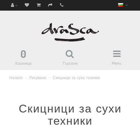
0
Кошница
Търсене
Menu
Начало
Рисуване
Скицници за сухи техники
Скицници за сухи
техники