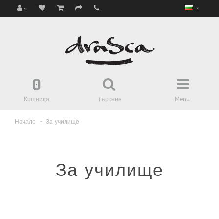
0
Кошница
Търсене
Menu
Начало
За училище
За училище