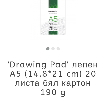
'Drawing Pad' лепен
A5 (14.8*21 cm) 20
листа бял картон
190 g