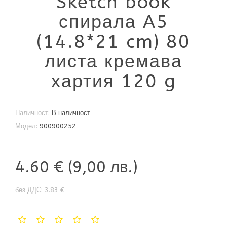
'Sketch book'
спирала А5
(14.8*21 cm) 80
листа кремава
хартия 120 g
Наличност:
В наличност
Модел:
900900252
4.60 €
(9,00 лв.)
без ДДС: 3.83 €